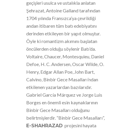
geçişleri usulca ve ustalıkla anlatan
Şehrazat, Antoine Galland tarafından
1704 yılında Fransızca’ya çevrildiği
andan itibaren tüm batı edebiyatını
derinden etkileyen bir yapıt olmuştur.
Öyle ki romantizm akımını başlatan
öncülerden olduğu söylenir Batı’da.
Voltaire, Chaucer, Montesquieu, Daniel
Defoe, H. C. Andersen, Oscar Wilde, O.
Henry, Edgar Allan Poe, John Bart,
Calvino, Binbir Gece Masalları’ndan
etkilenen yazarlardan bazılarıdır.
Gabriel García Márquez ve Jorge Luis
Borges en önemli esin kaynaklarının
Binbir Gece Masalları olduğunu
belirtmişlerdir. “Binbir Gece Masalları”,
projesini hayata
E-SHAHRAZAD