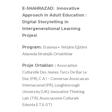
E-SHAHRAZAD: Innovative
Approach in Adult Education :
Digital Storytelling in
Intergenerational Learning
Projesi
Erasmus+ Yetişkin Eğitimi
Program:
Alanında Stratejik Ortaklıklar
Association
Proje Ortakları :
Culturelle Des Jeunes Turcs De Bar Le
Duc (FR), C A I – Conversas Assocıacao
Internacıonal (PR), Loughborough
Unıversıty (UK), Innovative Thinking
Lab. (TR), Assocıazıone Culturale
Eduvıta E.T.S. (IT)